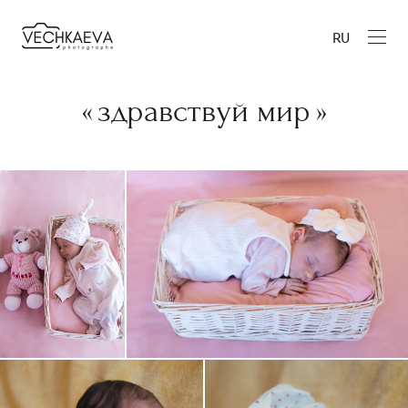
RU
« здравствуй мир »