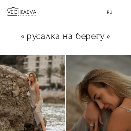
RU
« русалка на берегу »